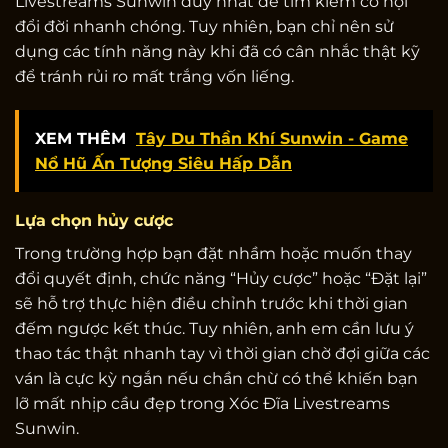
Livestreams Sunwin duy nhất để tìm kiếm cơ hội
đổi đời nhanh chóng. Tuy nhiên, bạn chỉ nên sử
dụng các tính năng này khi đã có cân nhắc thật kỹ
để tránh rủi ro mất trắng vốn liếng.
XEM THÊM
Tây Du Thần Khí Sunwin - Game
Nổ Hũ Ấn Tượng Siêu Hấp Dẫn
Lựa chọn hủy cược
Trong trường hợp bạn đặt nhầm hoặc muốn thay
đổi quyết định, chức năng “Hủy cược” hoặc “Đặt lại”
sẽ hỗ trợ thực hiện điều chỉnh trước khi thời gian
đếm ngược kết thúc. Tuy nhiên, anh em cần lưu ý
thao tác thật nhanh tay vì thời gian chờ đợi giữa các
ván là cực kỳ ngắn nếu chần chừ có thể khiến bạn
lỡ mất nhịp cầu đẹp trong Xóc Đĩa Livestreams
Sunwin.