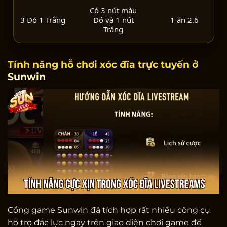
Có 3 nút màu
3 Đỏ 1 Trắng
Đỏ và 1 nút
1 ăn 2.6
Trắng
Tính năng hỗ chơi xóc đĩa trực tuyến ở
Sunwin
Cổng game Sunwin đã tích hợp rất nhiều công cụ
hỗ trợ đắc lực ngay trên giao diện chơi game để