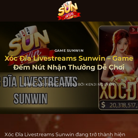
Bỏ
qua
nội
dung
GAME SUNWIN
Xóc Đĩa Livestreams Sunwin – Game
Đếm Nút Nhận Thưởng Dễ Chơi
ĐĂNG VÀO
THÁNG 1 31, 2026
BỞI
KENJI NGUYỄN
Xóc Đĩa Livestreams Sunwin đang trở thành hiện