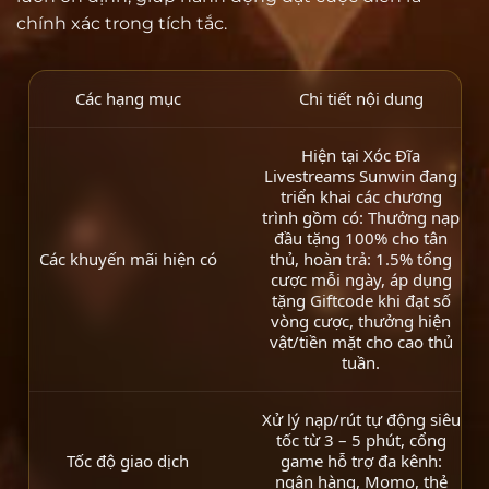
chính xác trong tích tắc.
Các hạng mục
Chi tiết nội dung
Hiện tại Xóc Đĩa
Livestreams Sunwin đang
triển khai các chương
trình gồm có: Thưởng nạp
đầu tặng 100% cho tân
Các khuyến mãi hiện có
thủ, hoàn trả: 1.5% tổng
cược mỗi ngày, áp dụng
tặng Giftcode khi đạt số
vòng cược, thưởng hiện
vật/tiền mặt cho cao thủ
tuần.
Xử lý nạp/rút tự động siêu
tốc từ 3 – 5 phút, cổng
Tốc độ giao dịch
game hỗ trợ đa kênh:
ngân hàng, Momo, thẻ