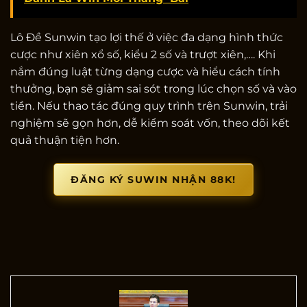
Lô Đề Sunwin tạo lợi thế ở việc đa dạng hình thức
cược như xiên xổ số, kiểu 2 số và trượt xiên,…. Khi
nắm đúng luật từng dạng cược và hiểu cách tính
thưởng, bạn sẽ giảm sai sót trong lúc chọn số và vào
tiền. Nếu thao tác đúng quy trình trên Sunwin, trải
nghiệm sẽ gọn hơn, dễ kiểm soát vốn, theo dõi kết
quả thuận tiện hơn.
ĐĂNG KÝ SUWIN NHẬN 88K!