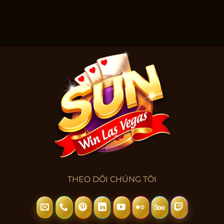
THEO DÕI CHÚNG TÔI