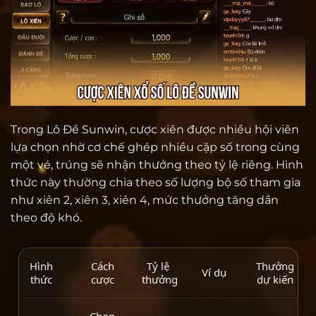
Trong Lô Đề Sunwin, cược xiên được nhiều hội viên
lựa chọn nhờ cơ chế ghép nhiều cặp số trong cùng
một vé, trúng sẽ nhận thưởng theo tỷ lệ riêng. Hình
thức này thường chia theo số lượng bộ số tham gia
như xiên 2, xiên 3, xiên 4, mức thưởng tăng dần
theo độ khó.
Hình
Cách
Tỷ lệ
Thưởng
Ví dụ
thức
cược
thưởng
dự kiến
Chọn