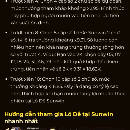
Trượt xiên 4: Chọn 4 cặp số 2 chữ số để dự đoán,
mức thưởng tham khảo khoảng x2,95. Hình thức
này phù hợp người muốn vào tiền nhẹ, ưu tiên
xác suất ổn định.
Trượt xiên 8: Chọn 8 cặp số Lô Đề Sunwin 2 chữ
số, tỷ lệ trả thưởng khoảng x9,31. Số lượng con
nhiều hơn nên khả năng trúng thường rộng hơn
so với trượt 4. Ví dụ: Bạn vào 2K, chọn dãy 03, 07,
12, 18, 24, 31, 46, 79, nếu kết quả khớp điều kiện
trúng, tiền nhận về sẽ 2K x 9,31 = 18,62K.
Trượt xiên 10: Chọn 10 cặp số 2 chữ số, mức
thưởng khoảng x16,85. Đây là dạng có tỷ lệ cao
hơn, thích hợp khi bạn muốn tăng lợi nhuận theo
phiên tại Lô Đề Sunwin.
Hướng dẫn tham gia Lô Đề tại Sunwin
nhanh nhất