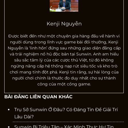
Kenji Nguyễn
Được biết đến như một chuyên gia hàng đầu về hành vi
người dùng trong lĩnh vực game bài đổi thưởng, Kenji
Nguyễn là ‘linh hồn’ đứng sau những giao diện đẳng cấp
và trải nghiệm nổ hũ độc bản tại Sunwin. Anh am hiểu
sâu sắc tâm lý của các cược thủ Việt, từ đó không
ngừng nâng cấp hệ thống nạp rút siêu tốc và kho trò
chơi mang tính đột phá. Kenji tin rằng, sự hài lòng của
người chơi chính là thước đo duy nhất cho sự thành
công của một cổng game.
BÀI ĐĂNG LIÊN QUAN KHÁC
Trụ Sở Sunwin Ở Đâu? Có Đáng Tin Để Giải Trí
Lâu Dài?
Sunwin Bị Triệu Tập – Xác Minh Thực Hư Tin