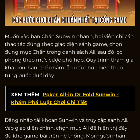
Muốn vào bàn Chắn Sunwin nhanh, hội viên chỉ cần
thao tác đúng theo giao diện sảnh game, chọn
đúng mục Chắn trong danh sách All, sau đó lọc
phòng theo mức cược phù hợp. Quy trình tham gia
khá gọn, hạn chế nhầm lẫn nếu thực hiện theo
từng bước dưới đây.
XEM THÊM
Poker All-in Or Fold Sunwin -
Khám Phá Luật Chơi Chi Tiết
Đăng nhập tài khoản Sunwin và truy cập sảnh All.
Vào giao diện chính, chọn mục All để hiển thị đầy
đủ kho game bài trên hệ thống. Mọi người nhấn