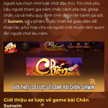
người lựa chọn nhờ luật chơi đặc thù. Trò chơi yêu
cầu người tham gia nắm chắc cách xếp bài, ghép
chắn, cạ và hiểu quy định tính điểm để tránh sai sót.
Ở
Sunwin
, siêu phẩm được thiết kế giao diện dễ
thao tác, phù hợp cho cả người mới muốn làm quen
lẫn người chơi lâu năm.
Giới thiệu sơ lược về game bài Chắn
Sunwin