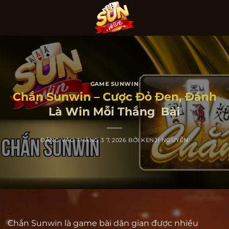
Bỏ
qua
nội
dung
GAME SUNWIN
Chắn Sunwin – Cược Đỏ Đen, Đánh
Là Win Mỗi Thắng Bài
ĐĂNG VÀO
THÁNG 3 7, 2026
BỞI
KENJI NGUYỄN
Chắn Sunwin là game bài dân gian được nhiều