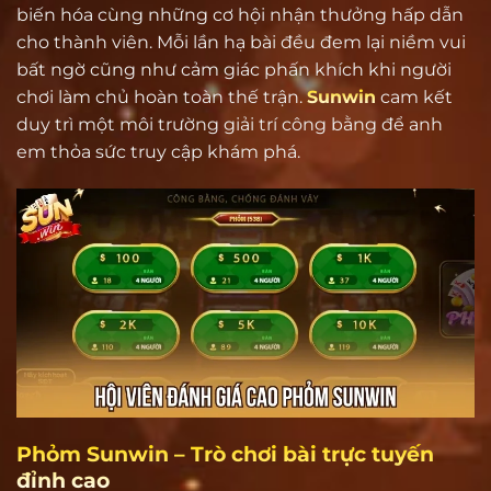
biến hóa cùng những cơ hội nhận thưởng hấp dẫn
cho thành viên. Mỗi lần hạ bài đều đem lại niềm vui
bất ngờ cũng như cảm giác phấn khích khi người
chơi làm chủ hoàn toàn thế trận.
Sunwin
cam kết
duy trì một môi trường giải trí công bằng để anh
em thỏa sức truy cập khám phá.
Phỏm Sunwin – Trò chơi bài trực tuyến
đỉnh cao