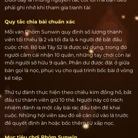
phải ghi nhớ khi tham gia tranh tài:
Quy tắc chia bài chuẩn xác
Mỗi ván Phỏm Sunwin quy định số lượng thành
viên tối thiểu là 2 và tối đa là 4 người để bắt đầu
cuộc chơi. Bộ bài Tây 52 lá được sử dụng, trong đó
người cầm cái nhận 10 quân, những tay chơi còn lại
mỗi người sở hữu 9 quân. Phần dư được đặt ở giữa
bàn gọi là nọc, phục vụ cho quá trình bốc bài ở vòng
kế tiếp.
Thứ tự đánh thực hiện theo chiều kim đồng hồ, bắt
đầu từ thành viên giữ 10 thẻ. Người này có trách
nhiệm đánh ra một cây bài rác đầu tiên để khai
cuộc. Những hội viên sau đó sẽ căn cứ vào lá trước
để quyết định ăn hoặc bốc thêm từ xấp nọc.
Mục tiêu chơi Phỏm Sunwin