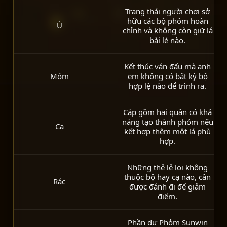
Trạng thái người chơi sở
hữu các bộ phỏm hoàn
Ù
chỉnh và không còn giữ lá
bài lẻ nào.
Kết thúc ván đấu mà anh
Móm
em không có bất kỳ bộ
hợp lệ nào để trình ra.
Cặp gồm hai quân có khả
năng tạo thành phỏm nếu
Cạ
kết hợp thêm một lá phù
hợp.
Những thẻ lẻ loi không
thuộc bộ hay cạ nào, cần
Rác
được đánh đi để giảm
điểm.
Phần dư Phỏm Sunwin