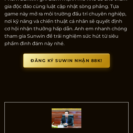
gia độc đáo cùng luật cập nhật sòng phẳng. Tựa
game này mở ra môi trường đấu trí chuyên nghiệp,
nơi kỹ năng và chiến thuật cá nhân sẽ quyết định
cơ hội nhận thưởng hấp dẫn. Anh em nhanh chóng
tham gia Sunwin để trải nghiệm sức hút từ siêu
phẩm đình đám này nhé.
ĐĂNG KÝ SUWIN NHẬN 88K!