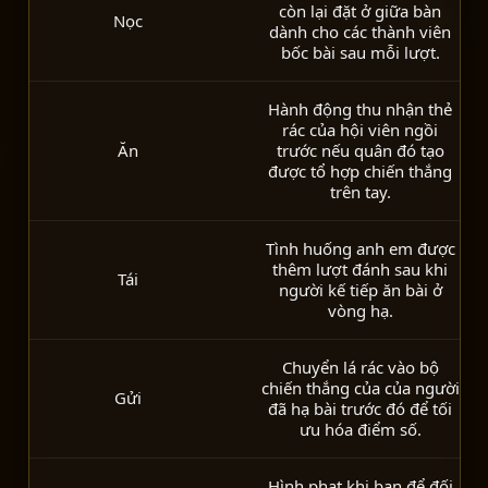
còn lại đặt ở giữa bàn
Nọc
dành cho các thành viên
bốc bài sau mỗi lượt.
Hành động thu nhận thẻ
rác của hội viên ngồi
Ăn
trước nếu quân đó tạo
được tổ hợp chiến thắng
trên tay.
Tình huống anh em được
thêm lượt đánh sau khi
Tái
người kế tiếp ăn bài ở
vòng hạ.
Chuyển lá rác vào bộ
chiến thắng của của người
Gửi
đã hạ bài trước đó để tối
ưu hóa điểm số.
Hình phạt khi bạn để đối