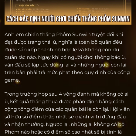
Anh em chiến thắng Phỏm Sunwin tuyệt đối khi
đạt được trạng thái ù, nghĩa là toàn bộ quân đều
được sắp xếp thành bộ hợp lệ và không còn dư
quân rác nào. Ngay khi có người chơi thông báo ù,
ván đấu sẽ lập tức dừng lại và những người còn lại
trên bàn phải trả mức phạt theo quy định của cổng
game.
Trong trường hợp sau 4 vòng đánh mà không có ai
ù, kết quả thắng thua được phân định bằng cách
cộng tổng điểm của các quân bài lẻ còn lại. Hội viên
sở hữu số điểm thấp nhất sẽ giành vị trí đứng đầu
và nhận thưởng. Ngược lại, những ai không có bộ
Phỏm nào hoặc có điểm số cao nhất sẽ bị tính là