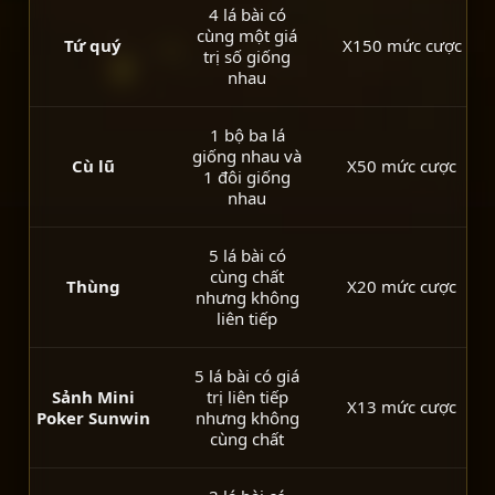
4 lá bài có
cùng một giá
Tứ quý
X150 mức cược
trị số giống
nhau
1 bộ ba lá
giống nhau và
Cù lũ
X50 mức cược
1 đôi giống
nhau
5 lá bài có
cùng chất
Thùng
X20 mức cược
nhưng không
liên tiếp
5 lá bài có giá
Sảnh Mini
trị liên tiếp
X13 mức cược
Poker Sunwin
nhưng không
cùng chất