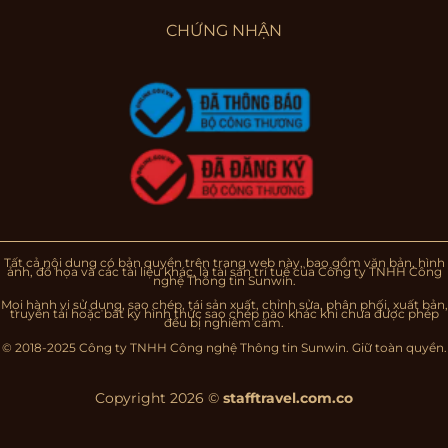
CHỨNG NHẬN
Tất cả nội dung có bản quyền trên trang web này, bao gồm văn bản, hình
ảnh, đồ họa và các tài liệu khác, là tài sản trí tuệ của Công ty TNHH Công
nghệ Thông tin Sunwin.
Mọi hành vi sử dụng, sao chép, tái sản xuất, chỉnh sửa, phân phối, xuất bản,
truyền tải hoặc bất kỳ hình thức sao chép nào khác khi chưa được phép
đều bị nghiêm cấm.
© 2018-2025 Công ty TNHH Công nghệ Thông tin Sunwin. Giữ toàn quyền.
Copyright 2026 ©
stafftravel.com.co