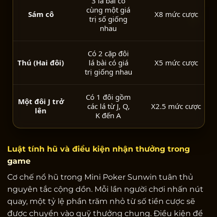
3 lá bài có
cùng một giá
Sám cô
X8 mức cược
trị số giống
nhau
Có 2 cặp đôi
Thú (Hai đôi)
lá bài có giá
X5 mức cược
trị giống nhau
Có 1 đôi gồm
Một đôi J trở
các lá từ J, Q,
X2.5 mức cược
lên
K đến A
Luật tính hũ và điều kiện nhận thưởng trong
game
Cơ chế nổ hũ trong Mini Poker Sunwin tuân thủ
nguyên tắc cộng dồn. Mỗi lần người chơi nhấn nút
quay, một tỷ lệ phần trăm nhỏ từ số tiền cược sẽ
được chuyển vào quỹ thưởng chung. Điều kiện để