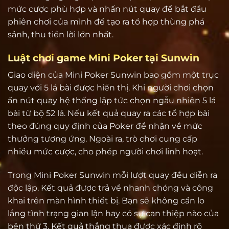
mức cược phù hợp và nhấn nút quay để bắt đầu
phiên chơi của mình để tạo ra tổ hợp thùng phá
sảnh, thu tiền lời lớn nhất.
Luật chơi game Mini Poker tại Sunwin
Giao diện của Mini Poker Sunwin bao gồm một trục
quay với 5 lá bài được hiển thị. Khi người chơi chọn
ấn nút quay hệ thống lập tức chọn ngẫu nhiên 5 lá
bài từ bộ 52 lá. Nếu kết quả quay ra các tổ hợp bài
theo đúng quy định của Poker để nhận về mức
thưởng tương ứng. Ngoài ra, trò chơi cung cấp
nhiều mức cược, cho phép người chơi linh hoạt.
Trong Mini Poker Sunwin mỗi lượt quay đều diễn ra
độc lập. Kết quả được trả về nhanh chóng và công
khai trên màn hình thiết bị. Bạn sẽ không cần lo
lắng tình trạng gian lận hay có sự can thiệp nào của
bên thứ 3. Kết quả thắng thua được xác định rõ