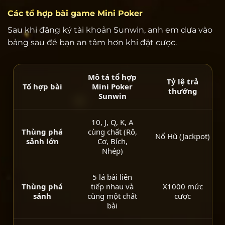
Các tổ hợp bài game Mini Poker
Sau khi đăng ký tài khoản Sunwin, anh em dựa vào
bảng sau để bạn an tâm hơn khi đặt cược.
Mô tả tổ hợp
Tỷ lệ trả
Tổ hợp bài
Mini Poker
thưởng
Sunwin
10, J, Q, K, A
Thùng phá
cùng chất (Rô,
Nổ Hũ (Jackpot)
sảnh lớn
Cơ, Bích,
Nhép)
5 lá bài liên
Thùng phá
tiếp nhau và
X1000 mức
sảnh
cùng một chất
cược
bài