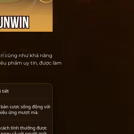
 trí cũng như khả năng
siêu phẩm uy tín, được làm
 tiết
n bàn cược sống động với
hiệu ứng mượt mà.
 cách tính thưởng được
 ngay cả với người mới.