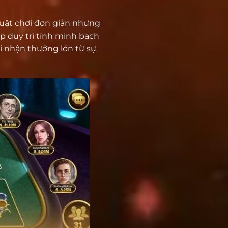
luật chơi đơn giản nhưng
úp duy trì tính minh bạch
i nhận thưởng lớn từ sự