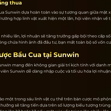
ắng thua
ua Sunwin dựa hoàn toàn vào sự tương quan giữa mặt xú
Trường hợp linh vật xuất hiện một lần, hội viên nhận v
 nhiều lần, lợi nhuận sẽ tăng trưởng gấp bội theo cấp 
hông chứa hình ảnh đã đầu tư, bạn mất toàn bộ số vốn c
ược Bầu Cua tại Sunwin
unwin mang đến không gian giải trí kịch tính với danh 
 viên Sunwin dễ dàng nhập cuộc và tối ưu hóa lợi nhuậ
vào một trong sáu linh vật cụ thể trên bàn cược mô phỏ
hưởng sẽ tăng tiến dựa trên số lượng biểu tượng trùng k