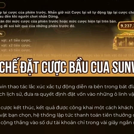
n thao tác lắc xúc xắc tự động diễn ra bên trong bát đĩ
h lịch sử, đưa ra quyết định đặt vốn vào những ô linh vậ
t cược kết thúc, kết quả được công khai một cách khác
vật bạn chọn, hệ thống lập tức thanh toán tiền thưởng d
cộng thẳng vào số dư tài khoản chỉ trong vài giây ngắn 