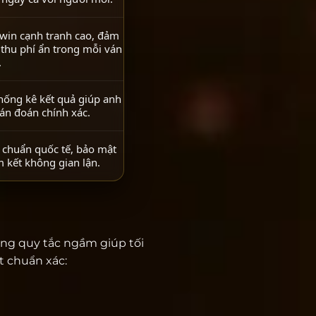
nwin cạnh tranh cao, đảm
thu phí ẩn trong mỗi ván
.
thống kê kết quả giúp anh
án đoán chính xác.
 chuẩn quốc tế, bảo mật
m kết không gian lận.
ng quy tắc ngầm giúp tối
t chuẩn xác: