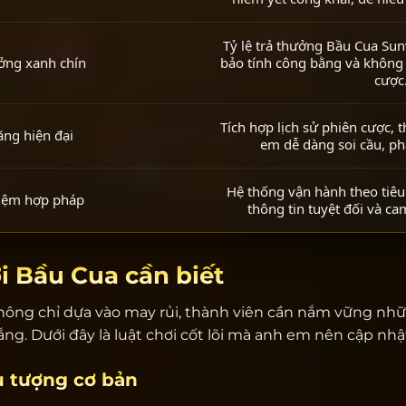
Tỷ lệ trả thưởng Bầu Cua Su
ởng xanh chín
bảo tính công bằng và không 
cược
Tích hợp lịch sử phiên cược, 
ăng hiện đại
em dễ dàng soi cầu, ph
Hệ thống vận hành theo tiêu
hiệm hợp pháp
thông tin tuyệt đối và ca
i Bầu Cua cần biết
hông chỉ dựa vào may rủi, thành viên cần nắm vững nhữ
ng. Dưới đây là luật chơi cốt lõi mà anh em nên cập nhậ
u tượng cơ bản