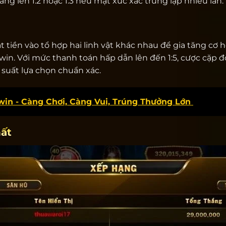
ăng lên 1:2 hoặc 1:3 nếu mặt xúc xắc trùng lặp nhiều lần.
t tiền vào tổ hợp hai linh vật khác nhau để gia tăng cơ 
n. Với mức thanh toán hấp dẫn lên đến 1:5, cược cặp đ
suất lựa chọn chuẩn xác.
win - Càng Chơi, Càng Vui, Trúng Thưởng Lớn
ất