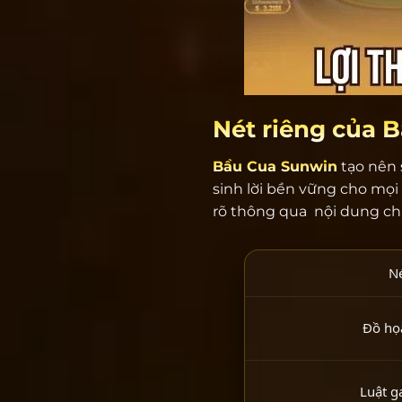
Nét riêng của 
Bầu Cua Sunwin
tạo nên 
sinh lời bền vững cho mọi
rõ thông qua nội dung chi 
Né
Đồ họ
Luật g