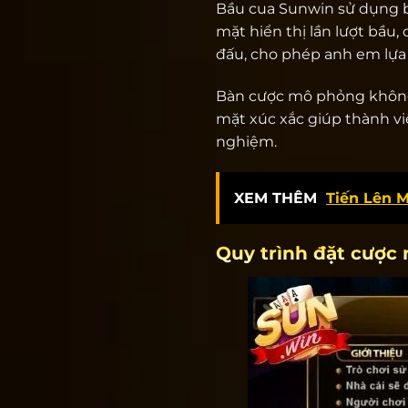
Bầu cua Sunwin sử dụng b
mặt hiển thị lần lượt bầu, 
đấu, cho phép anh em lựa
Bàn cược mô phỏng không g
mặt xúc xắc giúp thành viê
nghiệm.
XEM THÊM
Tiến Lên 
Quy trình đặt cược