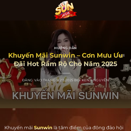
Bỏ
qua
nội
dung
HƯỚNG DẪN
Khuyến Mãi Sunwin – Cơn Mưu Ưu
Đãi Hot Rầm Rộ Cho Năm 2025
ĐĂNG VÀO
THÁNG 9 27, 2025
BỞI
KENJI NGUYỄN
Khuyến mãi
Sunwin
là tâm điểm của đông đảo hội