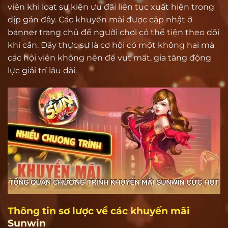
viên khi loạt sự kiện ưu đãi liên tục xuất hiện trong
dịp gần đây. Các khuyến mãi được cập nhật ở
banner trang chủ để người chơi có thể tiện theo dõi
khi cần. Đây thực sự là cơ hội có một không hai mà
các hội viên không nên để vụt mất, gia tăng động
lực giải trí lâu dài.
Thông tin sơ lược về các khuyến mãi
Sunwin