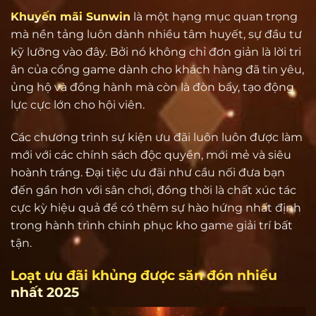
Khuyến mãi Sunwin
là một hạng mục quan trọng
mà nền tảng luôn dành nhiều tâm huyết, sự đầu tư
kỹ lưỡng vào đây. Bởi nó không chỉ đơn giản là lời tri
ân của cổng game dành cho khách hàng đã tin yêu,
ủng hộ và đồng hành mà còn là đòn bẩy, tạo động
lực cực lớn cho hội viên.
Các chương trình sự kiện ưu đãi luôn luôn được làm
mới với các chính sách độc quyền, mới mẻ và siêu
hoành tráng. Đại tiệc ưu đãi như cầu nối đưa bạn
đến gần hơn với sân chơi, đồng thời là chất xúc tác
cực kỳ hiệu quả để có thêm sự hào hứng nhất định
trong hành trình chinh phục kho game giải trí bất
tận.
Loạt ưu đãi khủng được săn đón nhiều
nhất 2025