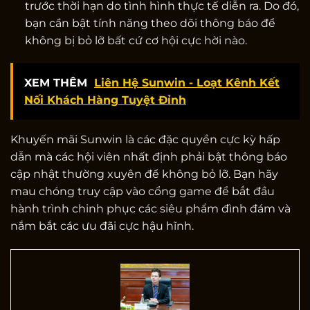
trước thời hạn do tình hình thực tế diễn ra. Do đó,
bạn cần bật tính năng theo dõi thông báo để
không bị bỏ lỡ bất cứ cơ hội cực hời nào.
XEM THÊM
Liên Hệ Sunwin - Loạt Kênh Kết
Nối Khách Hàng Tuyệt Đỉnh
Khuyến mãi Sunwin là các đặc quyền cực kỳ hấp
dẫn mà các hội viên nhất định phải bật thông báo
cập nhật thường xuyên để không bỏ lỡ. Bạn hãy
mau chóng truy cập vào cổng game để bắt đầu
hành trình chinh phục các siêu phẩm đình đám và
nắm bắt các ưu đãi cực hậu hĩnh.